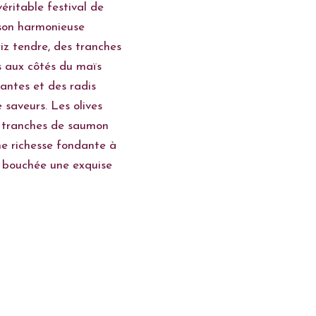
éritable festival de
ison harmonieuse
 riz tendre, des tranches
 aux côtés du maïs
rantes et des radis
 saveurs. Les olives
s tranches de saumon
ne richesse fondante à
ue bouchée une exquise