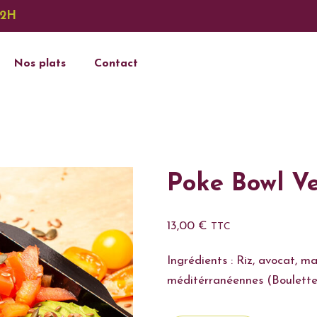
12H
Nos plats
Contact
Poke Bowl V
13,00
€
TTC
Ingrédients : Riz, avocat, ma
méditérranéennes (Boulettes