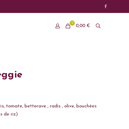
0
0,00 €
eggie
ïs, tomate, betterave , radis , olive, bouchées
 de riz)