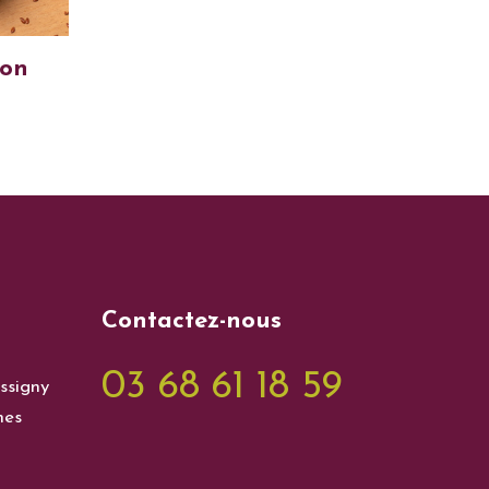
mon
Contactez-nous
03 68 61 18 59
ssigny
nes