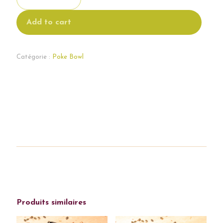
PETIT
Bowl
Add to cart
Saumon
Catégorie :
Poke Bowl
Produits similaires