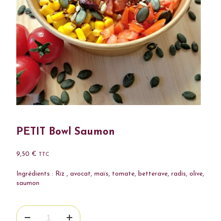
PETIT Bowl Saumon
9,50
€
TTC
Ingrédients : Riz , avocat, maïs, tomate, betterave, radis, olive,
saumon
quantité
de