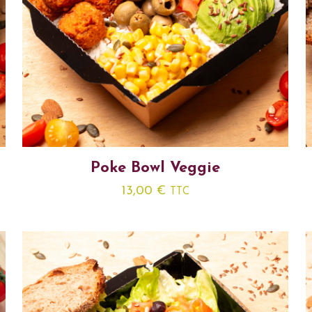
Poke Bowl Veggie
13,00
€
TTC