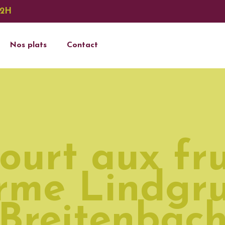
12H
Nos plats
Contact
ourt aux fru
rme Lindgr
Breitenbac