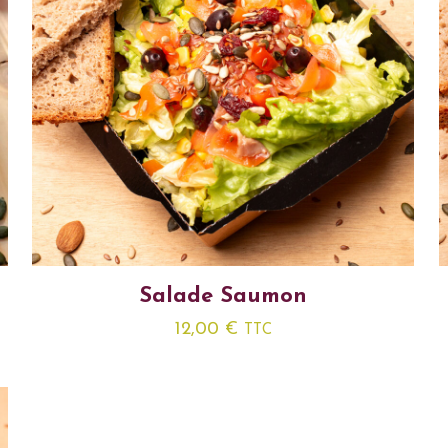
Salade Saumon
12,00
€
TTC