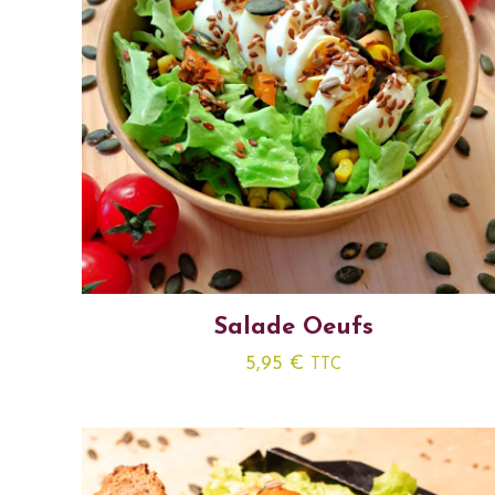
Salade Oeufs
5,95
€
TTC