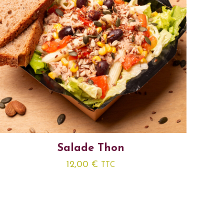
Salade Thon
12,00
€
TTC