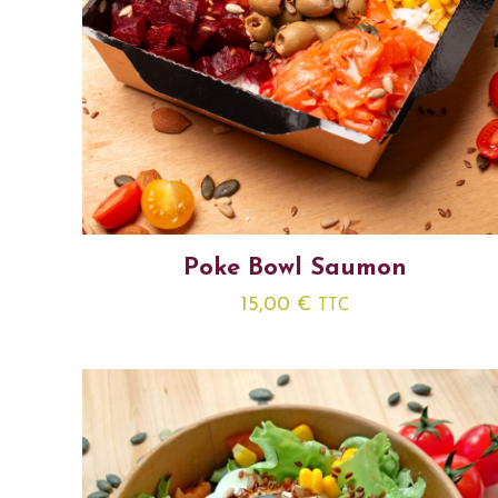
Poke Bowl Saumon
15,00
€
TTC