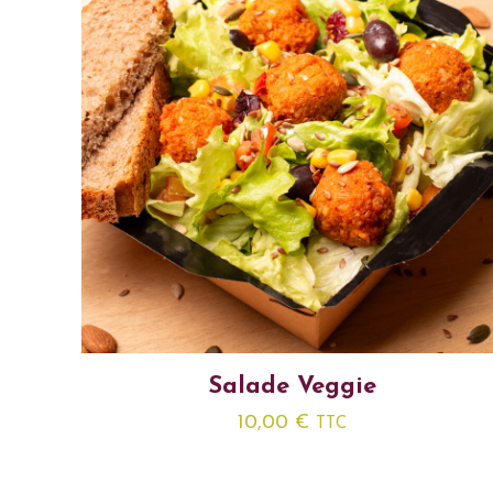
Salade Veggie
10,00
€
TTC