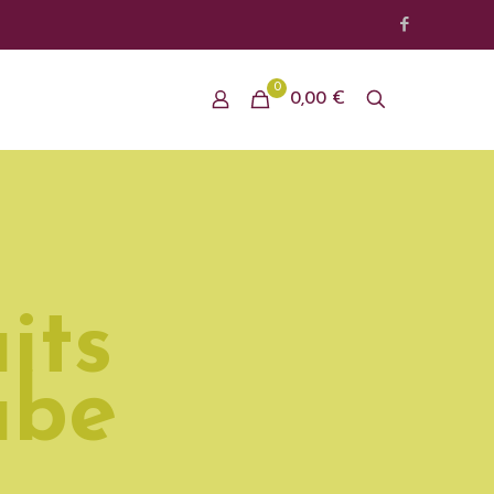
0
0,00 €
its
ube
h