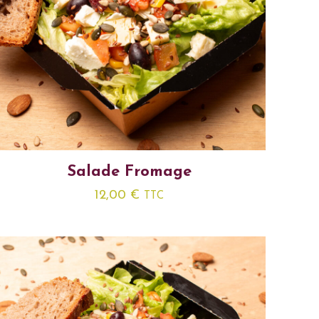
Salade Fromage
12,00
€
TTC