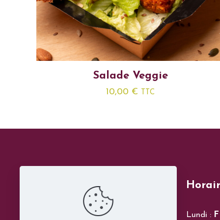
Salade Veggie
10,00
€
TTC
Horair
Lundi :
F