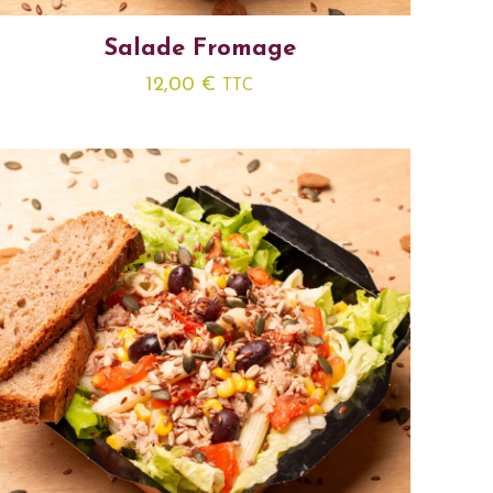
Salade Fromage
12,00
€
TTC