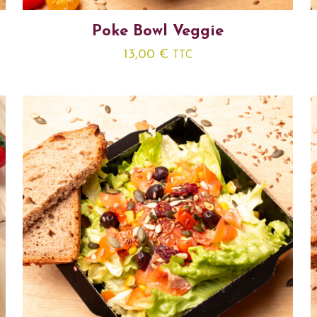
Poke Bowl Veggie
13,00
€
TTC