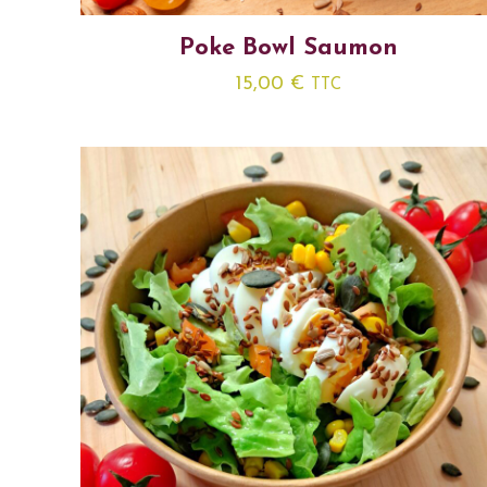
Poke Bowl Saumon
15,00
€
TTC