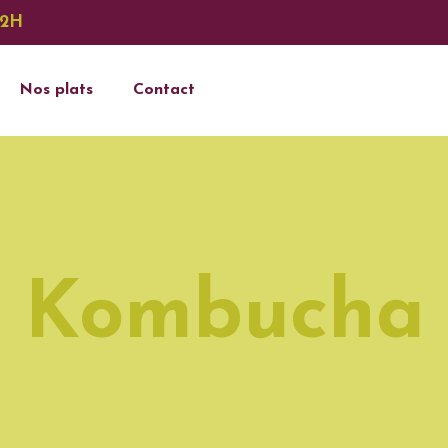
12H
Nos plats
Contact
Kombucha