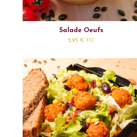
Salade Oeufs
5,95
€
TTC