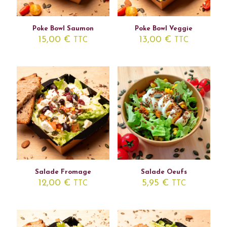
Poke Bowl Saumon
Poke Bowl Veggie
15,00
€
13,00
€
TTC
TTC
Salade Fromage
Salade Oeufs
12,00
€
5,95
€
TTC
TTC