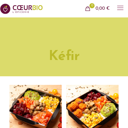
0
0,00 €
Kéfir