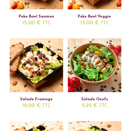
Poke Bowl Saumon
Poke Bowl Veggie
15,00
€
13,00
€
TTC
TTC
Salade Fromage
Salade Oeufs
12,00
€
5,95
€
TTC
TTC