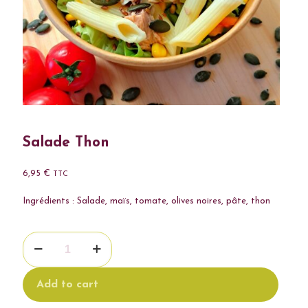
Salade Thon
6,95
€
TTC
Ingrédients : Salade, maïs, tomate, olives noires, pâte, thon
quantité
de
Salade
Thon
Add to cart