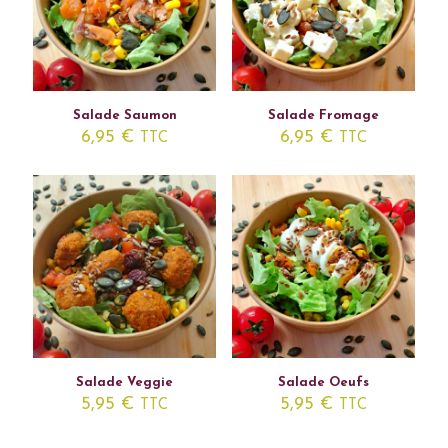
Salade Saumon
Salade Fromage
6,95
€
6,95
€
TTC
TTC
Salade Veggie
Salade Oeufs
5,95
€
5,95
€
TTC
TTC