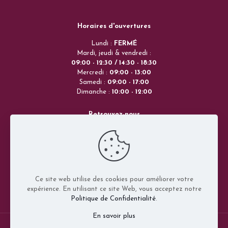
Horaires d'ouvertures
Lundi :
FERMÉ
Mardi, jeudi & vendredi :
09:00 - 12:30 / 14:30 - 18:30
Mercredi :
09:00 - 13:00
Samedi :
09:00 - 17:00
Dimanche :
10:00 - 12:00
Retrouvez-nous
173 rue Mal de Lattre de Tassigny
68160 Sainte-Marie-aux-Mines
Grand-Est
FRANCE
Ce site web utilise des cookies pour améliorer votre
Contactez-nous
expérience. En utilisant ce site Web, vous acceptez notre
03 68 61 18 59
Politique de Confidentialité
.
En savoir plus